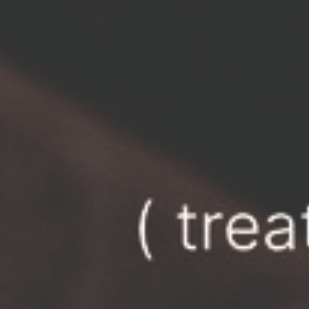
ПРОфессионально
ПРО красоту
услуги. продукция. артель
© 2023 — 2026 Prosquared.
Все права защищены.