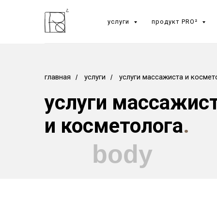
услуги
продукт PRO²
главная
услуги
услуги массажиста и космет
/
/
услуги массажис
и косметолога
.
body