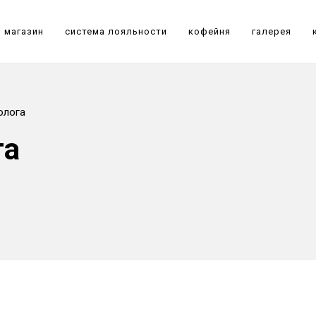
магазин
система лояльности
кофейня
галерея
олога
та