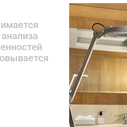
нимается
 анализа
енностей
совывается