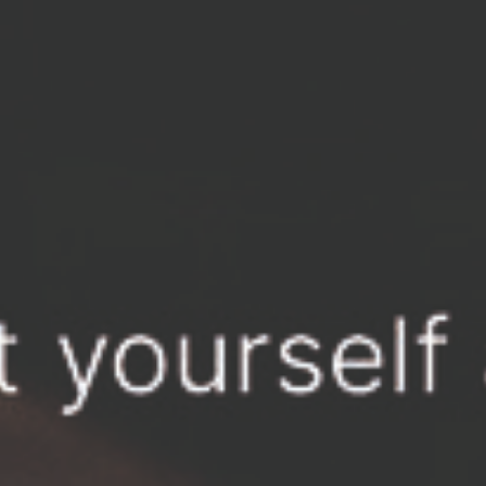
услуги
клиентам
п
парикмахерские
прайс
о
колористические
магазин
б
визаж
система лояльности
д
ногтевой сервис
галерея
с
услуги массажиста
контакты
и косметолога
Все документы компании
ИП Бахристова А.С.
Договор публичной оферты
ИНН 772704380719
ОГРНИП 319774600683200
Согласие на обработку
персональных данных
Политика конфиденциальности