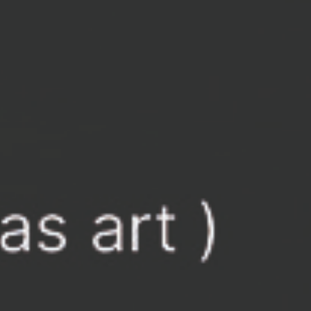
родукт
 продукте
ренд
екларация
ертификаты
записаться